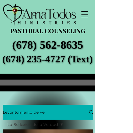
PASTORAL COUNSELING
(678) 562-8635
(678) 562-8635
(678) 235-4727 (Text)
(678) 235-4727 (Text)
Levantamiento de Fe
La Reflexion de la Verdad