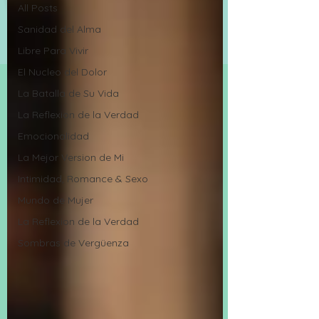
All Posts
Sanidad del Alma
Libre Para Vivir
El Nucleo del Dolor
La Batalla de Su Vida
La Reflexion de la Verdad
Emocionalidad
La Mejor Version de Mi
Intimidad, Romance & Sexo
Mundo de Mujer
La Reflexion de la Verdad
Sombras de Vergüenza