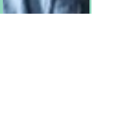
Doris M. Santiago
26 abr 2022
7 min de lectura
La Reflexion de la Verdad
BENDICIENDO EN FE (Para ti
Esposa...)
El matrimonio es una bendición instituido por
Dios; entre un hombre y una mujer